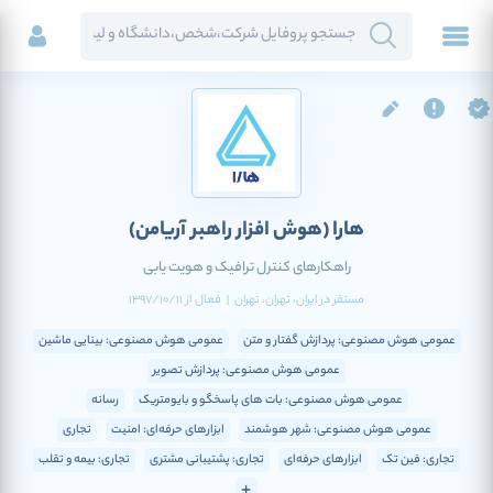
هارا
(هوش افزار راهبر آریامن)
راهکارهای کنترل ترافیک و هویت یابی
مستقر در
ایران
، تهران
، تهران
|
فعال
از
1397/10/11
عمومی هوش مصنوعی: پردازش گفتار و متن
عمومی هوش مصنوعی: بینایی ماشین
عمومی هوش مصنوعی: پردازش تصویر
عمومی هوش مصنوعی: بات های پاسخگو و بایومتریک
رسانه
عمومی هوش مصنوعی: شهر هوشمند
ابزارهای حرفه‌ای: امنیت
تجاری
تجاری: فین تک
ابزارهای حرفه‌ای
تجاری: پشتیبانی مشتری
تجاری: بیمه و تقلب