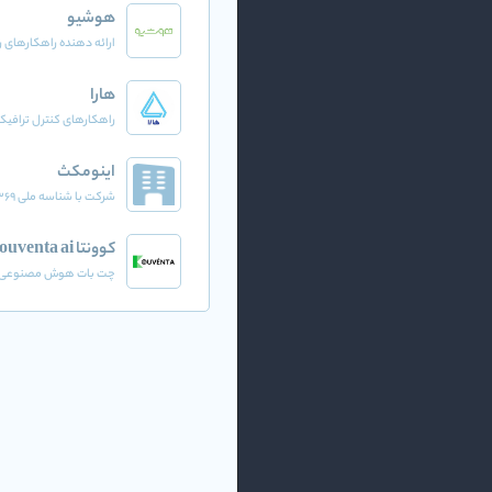
هوشیو
ارائه دهنده راهکارهای
هارا
راهکارهای کنترل ترافیک
اینومکث
شرکت با شناسه ملی 14009506369
کوونتا kouventa ai
چت بات هوش مصنوعی پ