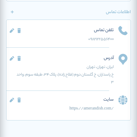
اطلاعات تماس
تلفن تماس
+982122556400
آدرس
ایران
، تهران
، تهران
خ پاسداران، خ گلستان دوم (فلاح زاده)، پلاک 34، طبقه سوم، واحد
3
سایت
https://amerandish.com/