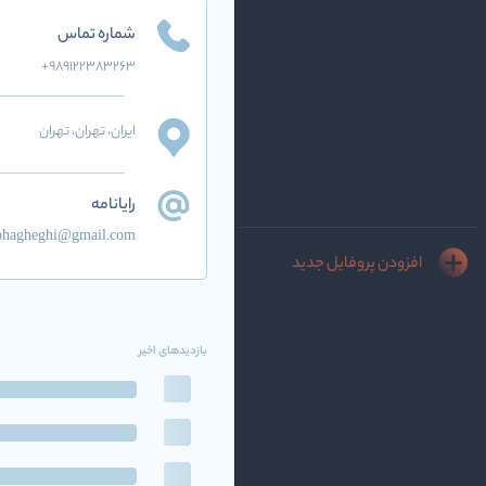
شماره تماس
+989122383263
ایران
، تهران
، تهران
رایانامه
ohagheghi@gmail.com
افزودن پروفایل جدید
بازدیدهای اخیر