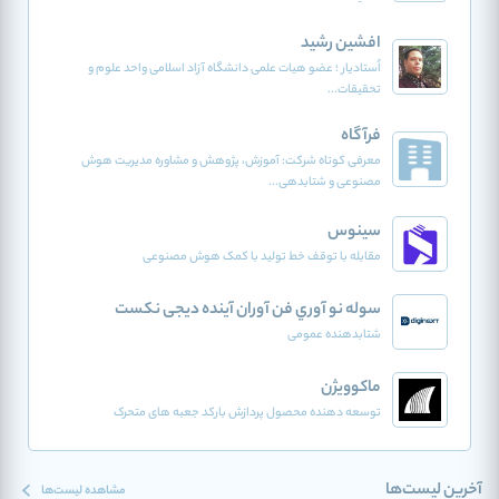
افشین رشید
اُستادیار ؛ عضو هیات علمی دانشگاه آزاد اسلامی واحد علوم و
تحقیقات...
فرآگاه
معرفی کوتاه شرکت: آموزش، پژوهش و مشاوره مدیریت هوش
مصنوعی و شتابدهی...
سینوس
مقابله با توقف خط تولید با کمک هوش مصنوعی
سوله نو آوري فن آوران آينده دیجی نکست
شتابدهنده عمومی
ماکوویژن
توسعه دهنده محصول پردازش بارکد جعبه های متحرک
آخرین لیست‌ها
مشاهده لیست‌ها