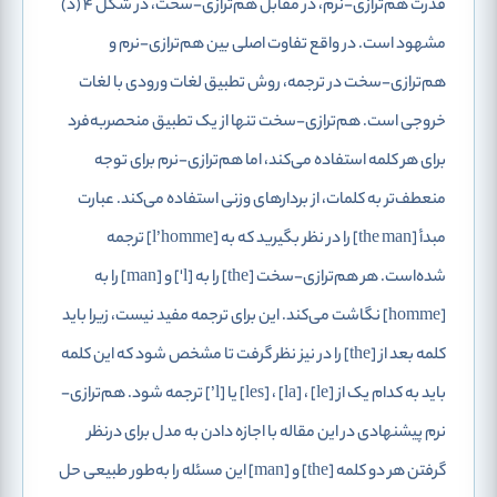
قدرت هم‌ترازی-نرم، در مقابل هم‌ترازی-سخت، در شکل 4 (د)
مشهود است. در واقع تفاوت اصلی بین هم‌ترازی-نرم و
هم‌ترازی-سخت در ترجمه، روش تطبیق لغات ورودی با لغات
خروجی است. هم‌ترازی-سخت تنها از یک تطبیق منحصربه‌فرد
برای هر کلمه استفاده می‌کند، اما هم‌ترازی-نرم برای توجه
منعطف‌تر به کلمات، از بردارهای وزنی استفاده می‌کند. عبارت
مبدأ [the man] را در نظر بگیرید که به [l’homme] ترجمه
شده‌است. هر هم‌ترازی-سخت [the] را به [l'] و [man] را به
[homme] نگاشت می‌کند. این برای ترجمه مفید نیست، زیرا باید
کلمه بعد از [the] را در نیز نظر گرفت تا مشخص شود که این کلمه
باید به کدام یک از [le] ، [la] ، [les] یا [l’] ترجمه شود. هم‌ترازی-
نرم پیشنهادی در این مقاله با اجازه دادن به مدل برای درنظر
گرفتن هر دو کلمه [the] و [man] این مسئله را به‌طور طبیعی حل