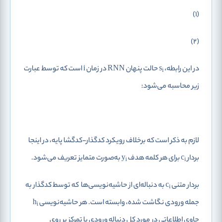
(1)
(2)
در این رابطه، s
حالت پنهان RNN در زمان i است که توسط عبارت
i
زیر محاسبه می‌شود:
لازم به ذکر است که برخلاف رویکرد کدگذار-کدگشا پایه، در اینجا
بردار c
برای هر کلمه هدف y
به‌صورت متمایز تعریف می‌شود.
i
i
بردار متنی c
به دنباله‌ای از حاشیه‌نویسی‌ها
که توسط کدگذار به
i
جمله ورودی نگاشت شده، وابسته است. هر حاشیه‌نویسی‌ h
i
حاوی اطلاعاتی در مورد کل دنباله ورودی با تمرکز بر روی