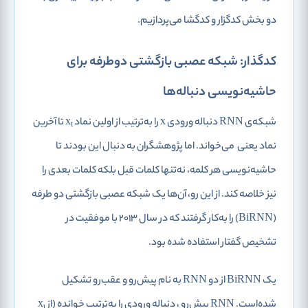
دو بخش کدگزار و کدگشا می‌پردازیم.
کدگذار: شبکه عصبی بازگشتی دوطرفه برای
حاشیه‌نویسی دنباله‌ها
شبکه‌ی RNN دنباله ورودی x را به‌ترتیب از اولین نماد x
تا آخرین
t
نماد یعنی
می‌خواند. اما پژوهشگران به دنبال این بودند تا
حاشیه‌نویسی هر کلمه، نه‌تنها کلمات قبل بلکه کلمات بعدی را
نیز خلاصه کند. از این رو، آن‌ها یک شبکه عصبی بازگشتی دو طرفه
(BiRNN) را به‌کار گرفتند که در سال 2013 با موفقیت در
تشخیص گفتار استفاده شده‌ بود.
یک BiRNN از دو RNN به نام پیش‌رو و عقب‌رو تشکیل
شده‌است. RNN پیش‌رو
، دنباله ورودی را به‌ترتیب خوانده (از x
1