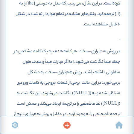
کرده‌است. در این مثال، می‌بینیم که مدل به درستی [the] را به
[l’] ترجمه کرد. رفتارهای مشابه در تمام موارد ارائه‌شده در شکل
4 قابل مشاهده است.
'
در روش هم‌ترازی-سخت، هر کلمه هدف به یک کلمه مشخص در
جمله مبدأ نگاشت می‌شود. اما اگر عبارات مبدأ و هدف طول
متفاوتی داشته باشند، روش هم‌ترازی-سخت به مشکل
برمی‌خورد. در این حالت، برخی از کلمات خروجی به کلمات ورودی
متناظر نشده و به ([NULL]) نگاشت می‌شوند. این نگاشت به
([NULL]) نقاط ضعفی را در ترجمه ایجاد می‌کند و ممکن است
ترجمه ناصحیحی را به وجود آورد. در مقابل، روش هم‌ترازی-نرم از
بردارهای وزنی استفاده می‌کند که نشان می‌دهد هرکلمه در