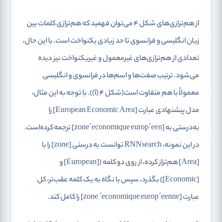
از هم‌ترازی‌های شکل 4 می‌توان فهمید که هم‌ترازی کلمات بین
زبان انگلیسی و فرانسوی تا حد زیادی یکنواخت است. با این حال،
تعدادی از هم‌ترازی‌های غیرمعمول و غیریکنواخت نیز دیده
می‌شود. ترتیب صفت‌ها و اسم‌ها در فرانسوی و انگلیسی
معمولاً با هم متفاوت است(شکل 4 (آ)). با توجه به این مثال،
مدل پیشنهادی عبارت [European Economic Area] را
به‌درستی به [zone´economique europ´een] ترجمه کرده‌است.
در این نمونه، RNNsearch توانست به درستی [zone] را با
[Area] هم‌تراز کرده، از روی دو کلمه ([European] و
[Economic]) بگذرد، سپس با نگاه به یک کلمه عقب‌تر، کل
عبارت [zone ´economique europ´eenne] را کامل کند.