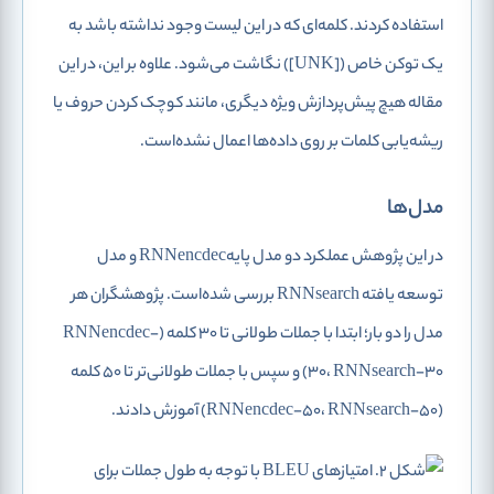
استفاده کردند. کلمه‌ای که در این لیست وجود نداشته باشد به
یک توکن خاص ([UNK]) نگاشت می‌شود. علاوه بر این، در این
مقاله هیچ پیش‌پردازش ویژه دیگری، مانند کوچک کردن حروف یا
ریشه‌یابی کلمات بر روی داده‌ها اعمال نشده‌است.
مدل‌ها
در این پژوهش عملکرد دو مدل پایهRNNencdec و مدل
توسعه یافته RNNsearch بررسی شده‌است. پژوهشگران هر
مدل را دو بار؛ ابتدا با جملات طولانی تا 30 کلمه (RNNencdec-
30، RNNsearch-30) و سپس با جملات طولانی‌تر تا 50 کلمه
(RNNencdec-50، RNNsearch-50) آموزش دادند.