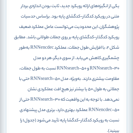
یکی از انگیزه‌های ارائه رویکرد جدید، ثابت بودن اندازه‌ی بردار
متنی در رویکرد کدگذار-کدگشای پایه بود. براساس حدسیات
پژوهشگران، این محدودیت می‌توانست عامل عملکرد ضعیف
رویکرد کدگذار-کدگشای پایه بر روی جملات طولانی باشد. مطابق
شکل 2، با افزایش طول جملات، عملکرد RNNencdec به‌طور
چشمگیری کاهش می‌یابد. از سوی دیگر، هر دو مدل
RNNsearch-30 و RNNsearch-50 نسبت به طول جملات،
مقاومت بیشتری دارند. به‌ویژه، مدل RNNsearch-50 حتی با
جملاتی به طول 50 یا بیشتر نیز هیچ افت عملکردی نشان
نمی‌دهد. با توجه به این واقعیت که RNNsearch-30 حتی از
RNNencdec-50 عملکرد بهتری دارد، برتری مدل پیشنهادی
نسبت به رویکرد کدگذار-کدگشا پایه تأیید می‌شود (جدول 1 را
ببینید).