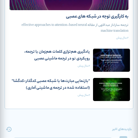
به کارگیری توجه در شبکه های عصبی
ترجمه ساراناز عبداللهی از مقاله effective approaches to attention-based neural
machine translation
2 سال پیش
یادگیری هم‌ترازی کلمات هم‌زمان با ترجمه،
رویکردی نو در ترجمه ماشینی عصبی
2 سال پیش
"بازنمایی‌ عبارت‌ها با شبکه عصبی کدگذار-کدگشا"
(استفاده شده در ترجمه ی ماشینی آماری)
2 سال پیش
بازدیدهای اخیر