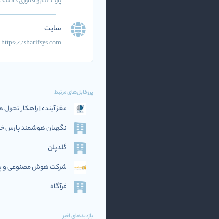
پارک علم و فناوری دانش
سایت
https://sharifsys.com
پروفایل‌های مرتبط
مغز آینده | راهکار تحو
نگهبان هوشمند پارس خاو
گلدپلن
شرکت هوش مصنوعی و پرد
فرآگاه
بازدیدهای اخیر