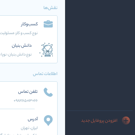
نقش‌ها
کسب‌وکار
نوع کسب و کار:
مسئولیت 
دانش بنیان
نوع دانش بنیان: نوپا نو
اطلاعات تماس
تلفن تماس
+982165013066
آدرس
افزودن پروفایل جدید
ایران
، تهران