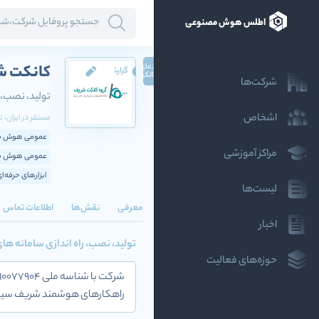
اطلس هوش مصنوعی
ادعای
کانکت 
گزارش
مالکیت
شرکت‌ها
تولید، نصب،
اشخاص
مستقر در
ایران
، ت
عمومی هوش مص
مراکز آموزشی
عمومی هوش مص
ابزارهای حرفه‌ا
لیست‌ها
معرفی
نقش‌ها
اطلاعات تماس
اخبار
تولید، نصب، راه اندازی سامانه 
حوزه‌های فعالیت
راهکارهای هوشمند شریف سیست