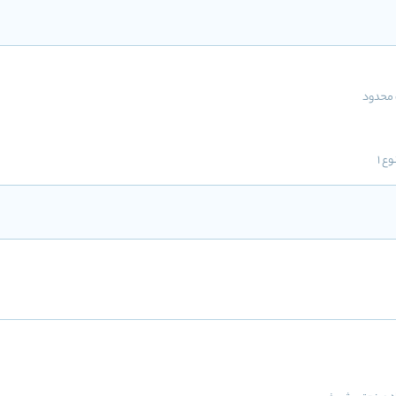
محدود
ع 1