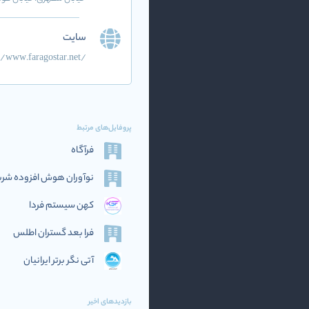
سایت
//www.faragostar.net/
پروفایل‌های مرتبط
فرآگاه
نوآوران هوش افزوده‌ شریف (if AI
کهن سیستم فردا
فرا بعد گستران اطلس
آتی نگر برتر ایرانیان
بازدیدهای اخیر