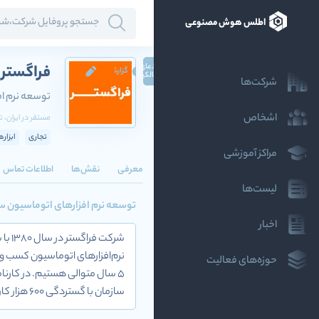
اطلس هوش مصنوعی
ادعای
فراگستر 
گزارش
مالکیت
شرکت‌ها
توسعه نرم اف
اشخاص
مستقر در
ایران
، ت
تجاری
ابزار
مراکز آموزشی
معرفی
نقش‌ها
اطلاعات تماس
لیست‌ها
توسعه نرم افزارهای اتوماسیون س
اخبار
نرم‌افزارهای اتوماسیون کسب و
حوزه‌های فعالیت
سازمان با گستردگی 600 هزار کاربر با نرم‌افزار فراگستر، بهره‌وری تیمشان را افزایش داده‌اند.