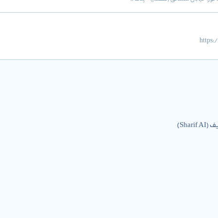
https:
Shar)