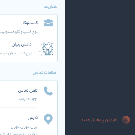
نقش‌ها
کسب‌وکار
نوع کسب و کار:
مسئولیت 
دانش بنیان
نوع دانش بنیان: تولید
اطلاعات تماس
تلفن تماس
+982142623
آدرس
افزودن پروفایل جدید
ایران
، تهران
، تهران
خیابان مطهری،خیابان کوه ن