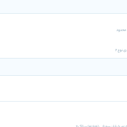
محدود
ی نوع 2
ور، خیابان سمنانی (هفتم) – پلاک 11