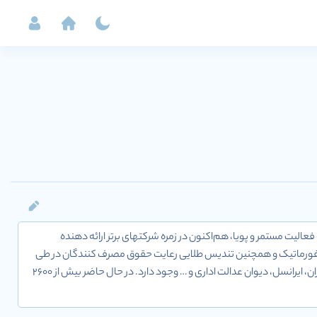
ردید، با بیش از دو دهه فعالیت مستمر و پویا، هم‌اکنون در زمره شرکتهای برتر ارائه دهنده
ی انفورماتیک و همچنین تندیس طلایی رعایت حقوق مصرف کنندگان در طی
5 سال متوالی هستیم. در کارنامه فراگستر اجرای پروژه‌های موفق با سازمانها و نهادهای بزرگی مانند بانک ملی ایران، ایرانسل، دیوان عدالت اداری و … وجود دارد. در حال حاضر بیش از 2600