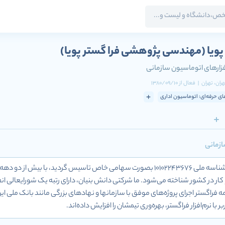
پویا
(مهندسی پژوهشی فرا گستر پویا)
زارهای اتوماسیون سازمانی
هران
، تهران
|
فعال
از
1380/09/10
های حرفه‌ای: اتوماسیون اداری
ازمانی
شرکت فراگستر در سال 1380 با شناسه ملی 10102243676 بصورت سهامی خاص تاسیس گ
 کار در کشور شناخته ‌می‌شود. ما شرکتی دانش بنیان، دارای رتبه یک شورایعال