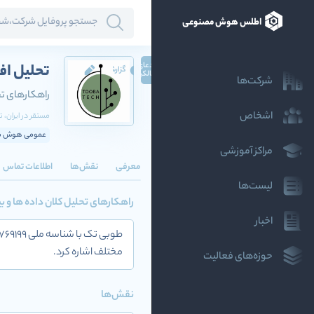
اطلس هوش مصنوعی
ادعای
تحلیل اف
گزارش
مالکیت
شرکت‌ها
راهکارهای تح
اشخاص
مستقر در
ایران
، ت
عمومی هوش مص
مراکز آموزشی
معرفی
نقش‌ها
اطلاعات تماس
لیست‌ها
راهکارهای تحلیل کلان داده ها و ب
اخبار
مختلف اشاره کرد.
حوزه‌های فعالیت
نقش‌ها