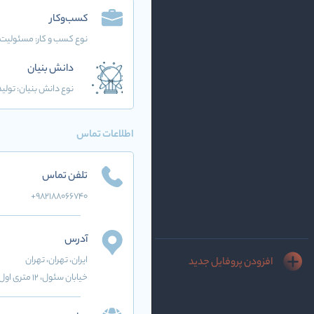
کسب‌وکار
نوع کسب و کار:
مسئولیت 
دانش بنیان
نوع دانش بنیان: تولید
اطلاعات تماس
تلفن تماس
+9821۸۸۰۶۶۷۴۰
آدرس
ایران
، تهران
، تهران
افزودن پروفایل جدید
خیابان سئول، ۱۲ متری اول، نبش بیمارستان آرمان، پلاک ۱، واحد ۱