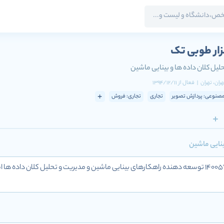
زار طوبی تک
لیل کلان داده ها و بینایی ماشین
هران
، تهران
|
فعال
از
1394/12/11
نوعی: پردازش تصویر
تجاری
تجاری: فروش
ینایی ماشین
طوبی تک با شناسه ملی 14005769199 توسعه دهنده راهکارهای بینایی ماشین و مدیریت و تحل