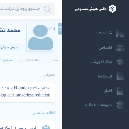
اطلس هوش مصنوعی
ادعای
محمد تش
گزارش
مالکیت
شرکت‌ها
اشخاص
عمومی هوش مص
معرفی
اطلاعات تماس
سوابق ش
مراکز آموزشی
معرفی
لیست‌ها
اخبار
logical time series prediction
حوزه‌های فعالیت
اطلاعات تماس