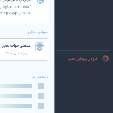
آدرس پروفایل گوگل‌اس
.google.com/citations?
ser=QFZMqoQAAAAJ
سوابق شغلی
صنعتی خواجه نصیر
عنوان شغلی:
استاد
افزودن پروفایل جدید
بازدیدهای اخیر