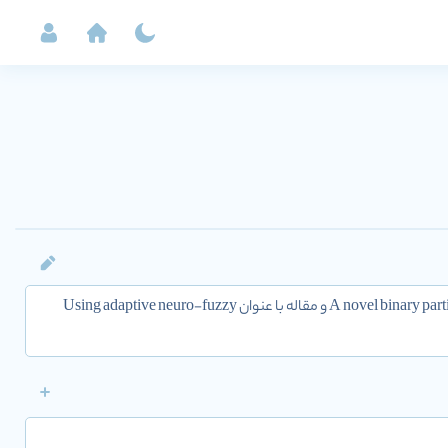
محقق با H-index 43 و تعداد 7236 سایتیشن در مجلات با سطح con. نویسنده مقاله A novel binary particle swarm optimization و مقاله با عنوان Using adaptive neuro-fuzzy