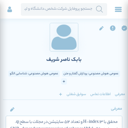
بابک ناصر شریف
عمومی هوش مصنوعی: پردازش گفتار و متن
عمومی هوش مصنوعی: شناسایی الگو
معرفی
اطلاعات تماس
سوابق شغلی
معرفی
محقق با H-index 13 و تعداد 512 سایتیشن در مجلات با سطح q1.