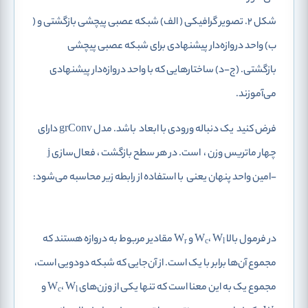
شکل 2. تصویر گرافیکی ( الف) شبکه عصبی پیچشی بازگشتی و (
ب) واحد دروازه‌دار پیشنهادی برای شبکه عصبی پیچشی
بازگشتی. (ج-د) ساختارهایی که با واحد دروازه‌دار پیشنهادی
می‌آموزند.
فرض کنید
یک دنباله ورودی با ابعاد
باشد. مدل grConv دارای
چهار ماتریس وزن
،
است. در هر سطح بازگشت
، فعال‌سازی j
-امین واحد پنهان یعنی
با استفاده از رابطه زیر محاسبه می‌شود:
در فرمول بالا W
، W
و W
مقادیر مربوط به دروازه‌ هستند که
r
c
l
مجموع آن‌ها برابر با یک است. از آن‌جایی که شبکه‌ دودویی است،
مجموع یک به این معنا است که تنها یکی از وزن‌های W
، W
و
c
l