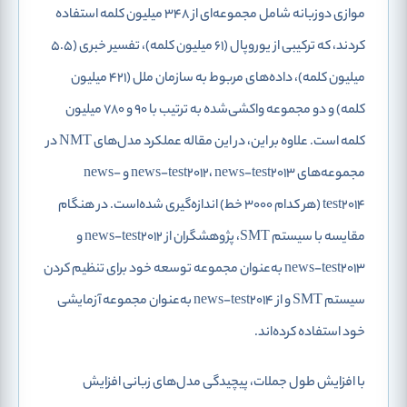
موازی دوزبانه شامل مجموعه‌ای از 348 میلیون کلمه استفاده
کردند، که ترکیبی از یوروپال (61 میلیون کلمه)، تفسیر خبری (5.5
میلیون کلمه)، داده‌های مربوط به سازمان ملل (421 میلیون
کلمه) و دو مجموعه واکشی‌شده به ترتیب با 90 و 780 میلیون
کلمه است. علاوه بر این، در این مقاله عملکرد مدل‌های NMT در
مجموعه‌های news-test2012، news-test2013 و news-
test2014 (هر کدام 3000 خط) اندازه‌گیری شده‌است. در هنگام
مقایسه با سیستم SMT، پژوهشگران از news-test2012 و
news-test2013 به‌عنوان مجموعه توسعه خود برای تنظیم کردن
سیستم SMT و از news-test2014 به‌عنوان مجموعه آزمایشی
خود استفاده کرده‌اند.
با افزایش طول جملات، پیچیدگی مدل‌های زبانی افزایش