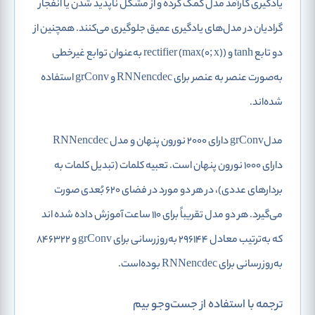
یادگیری کارآمد مدل کمک کرده و از مشکل ناپدید شدن یا انفجار
گرادیان در مدل‌های یادگیری عمیق جلوگیری می‌کنند. همچنین از
دو تابع tanh و (max(0; x)) rectifier به‌عنوان توابع غیرخطی
به‌صورت عنصر به عنصر برای RNNencdec و grConv استفاده
شده‌اند.
مدلgrConv دارای 2000 نورون پنهان و مدل RNNencdec
دارای 1000 نورون پنهان است. تعبیه کلمات (تبدیل کلمات به
بردارهای عددی)، در هر دو مورد در فضای 620 بُعدی صورت
می‌گیرد. هر دو مدل تقریباً برای 110 ساعت آموزش داده شده‌ اند
که به‌ترتیب معادل 296144 به‌روزرسانی برای grConv و 846322
به‌روزرسانی برای RNNencdec بوده‌است.
ترجمه با استفاده از جست‌وجو بیم