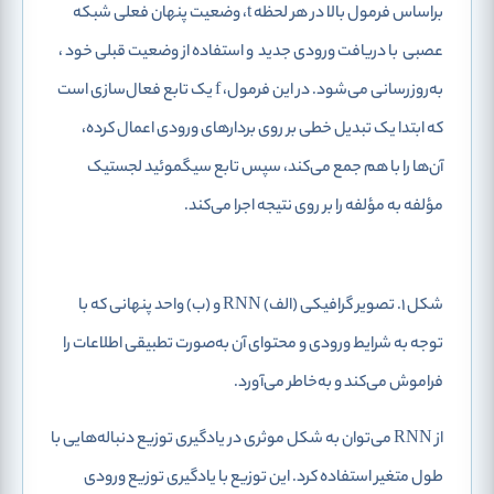
براساس فرمول بالا در هر لحظه t، وضعیت پنهان فعلی شبکه
عصبی
با دریافت ورودی جدید
و استفاده از وضعیت قبلی خود
،
به‌روزرسانی می‌شود. در این فرمول، f یک تابع فعال‌سازی است
که ابتدا یک تبدیل خطی بر روی بردارهای ورودی اعمال کرده،
آن‌ها را با هم جمع می‌کند، سپس تابع سیگموئید لجستیک
مؤلفه به مؤلفه را بر روی نتیجه اجرا می‌کند.
شکل 1. تصویر گرافیکی (الف) RNN و (ب) واحد پنهانی که با
توجه به شرایط ورودی و محتوای آن به‌صورت تطبیقی اطلاعات را
فراموش می‌کند و به‌خاطر می‌آورد.
از RNN می‌توان به شکل موثری در یادگیری توزیع دنباله‌هایی با
طول متغیر استفاده کرد. این توزیع با یادگیری توزیع ورودی