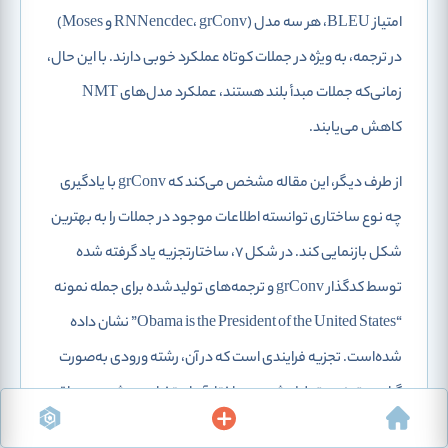
امتیاز BLEU، هر سه مدل (RNNencdec، grConv و Moses)
در ترجمه، به ویژه در جملات کوتاه عملکرد خوبی دارند. با این حال،
زمانی‌که جملات مبدأ بلند هستند، عملکرد مدل‌های NMT
کاهش می‌یابند.
از طرف دیگر، این مقاله مشخص می‌کند که grConv با یادگیری
چه نوع ساختاری توانسته اطلاعات موجود در جملات را به بهترین
شکل بازنمایی کند. در شکل 7، ساختارتجزیه یاد گرفته شده
توسط کدگذار grConv و ترجمه‌های تولیدشده برای جمله نمونه
“Obama is the President of the United States” نشان داده
شده‌است. تجزیه فرایندی است که در آن، رشته ورودی به‌صورت
گرامری تجزیه‌وتحلیل شده و ساختار آن استخراج می‌شود. در واقع
شکل 7 نشان می‌دهد که شبکه grConv چگونه توانسته