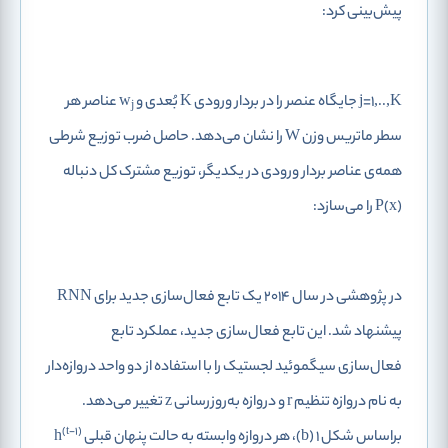
پیش‌بینی کرد:
j=1,..,K جایگاه عنصر را در بردار ورودی K بُعدی و w
عناصر هر
j
سطر ماتریس وزن W را نشان می‌دهد. حاصل ضرب توزیع‌ شرطی
همه‌ی عناصر بردار ورودی در یکدیگر، توزیع مشترک کل دنباله
P(x) را می‌سازد:
در پژوهشی در سال 2014 یک تابع فعال‌سازی جدید برای RNN
پیشنهاد شد. این تابع فعال‌سازی جدید، عملکرد تابع
فعال‌سازی سیگموئید لجستیک را با استفاده از دو واحد دروازه‌دار
به نام دروازه تنظیم r و دروازه به‌روزرسانی z تغییر می‌دهد.
(t-1)
براساس شکل 1 (b)، هر دروازه وابسته به حالت پنهان قبلی h