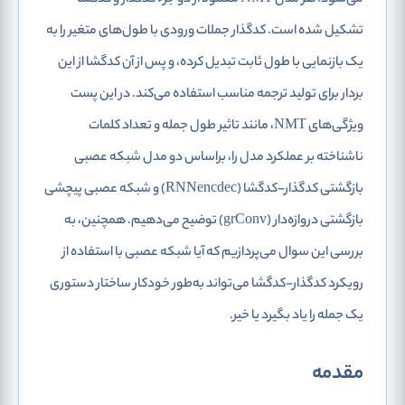
می‌شود‌. هر مدل NMT معمولا از دو جزء کدگذار و کدگشا
تشکیل شده است. کدگذار جملات ورودی با طول‌های متغیر را به
یک بازنمایی با طول ثابت تبدیل کرده، و پس از آن کدگشا از این
بردار برای تولید ترجمه مناسب استفاده می‌کند. در این پست
ویژگی‌های NMT، مانند تاثیر طول جمله و تعداد کلمات
ناشناخته بر عملکرد مدل را، براساس دو مدل شبکه عصبی
بازگشتی کدگذار-کدگشا (RNNencdec) و شبکه عصبی پیچشی
بازگشتی دروازه‌دار (grConv) توضیح می‌دهیم. همچنین، به
بررسی این سوال می‌پردازیم که آیا شبکه عصبی با استفاده از
رویکرد کدگذار-کدگشا می‌تواند به‌طور خودکار ساختار دستوری
یک جمله را یاد بگیرد یا خیر.
مقدمه‌