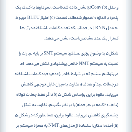
و مدل grConv (b) نشان داده شده‌است. نمودارها به کمک یک
پنجره با اندازه ۱۰ هموار شده‌اند. قسمت (c) امتیاز BLEU مربوط
به مدل RNN را در جملاتی که تعداد کلمات ناشناخته در آن‌ها
کمتر از یک عدد مشخص ‌است، نشان می‌دهد.
شکل5 به وضوح برتری عملکرد سیستم SMT بر پایه عبارات را
نسبت به سیستم NMT خالص پیشنهادی نشان می‌دهد، اما
می‌توانیم ببینیم که در شرایط خاص(عدم وجود کلمات ناشناخته
در جملات مبدأ و هدف)، تفاوت به‌‌میزان قابل توجهی کاهش
می‌یابد. علاوه بر این براساس شکل 5 (b)، اگر فقط جملات کوتاه
(با ۱۰-۲۰ کلمه در هر جمله) را در نظر بگیریم، تفاوت به شکل
چشمگیری کاهش می‌یابد. علاوه بر این، همانطور که در شکل 5
(a) آمده، امکان استفاده از مدل‌های NMT به همراه سیستم بر