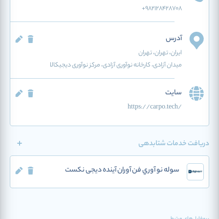
+982128428708
آدرس
ایران
، تهران
، تهران
میدان آزادی، کارخانه نوآوری آزادی، مرکز نوآوری دیجیکالا
سایت
https://carpo.tech/
دریافت خدمات شتابدهی
سوله نو آوري فن آوران آينده دیجی نکست