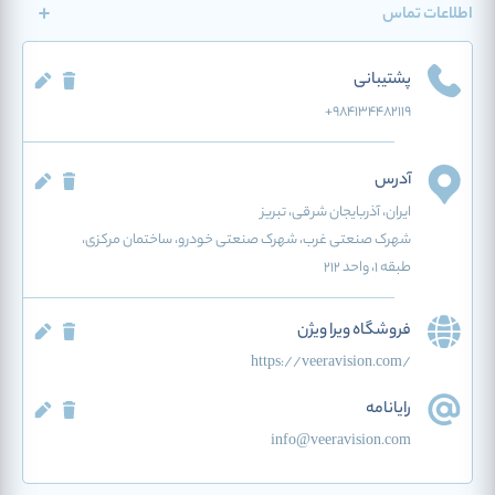
اطلاعات تماس
پشتیبانی
+984134482119
آدرس
ایران
، آذربایجان شرقی
، تبریز
شهرک صنعتی غرب، شهرک صنعتی خودرو، ساختمان مرکزی،
طبقه 1، واحد 212
فروشگاه ویرا ویژن
https://veeravision.com/
رایانامه
info@veeravision.com