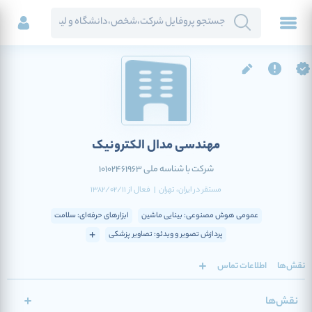
مهندسی مدال الکترونیک
شرکت با شناسه ملی 10102461963
مستقر در
ایران
، تهران
|
فعال
از
1382/02/11
عمومی هوش مصنوعی: بینایی ماشین
ابزارهای حرفه‌ای: سلامت
پردازش تصویر و ویدئو: تصاویر پزشکی
نقش‌ها
اطلاعات تماس
نقش‌ها