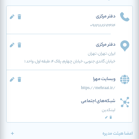
دفتر مرکزی
+982188672464
دفتر مرکزی
ایران
، تهران
، تهران
خیابان گاندی جنوبی، خیابان چهارم، پلاک 4، طبقه اول، واحد 1
وبسایت مهرا
https://mehraai.ir/
شبکه‌های اجتماعی
لینکدین
اعضا هیئت مدیره