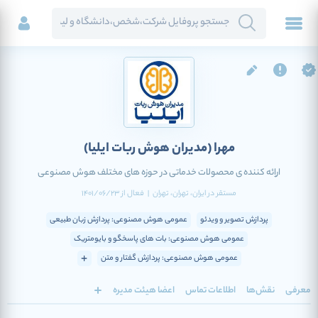
مهرا
(مدیران هوش ربات ایلیا)
اراِئه کننده ی محصولات خدماتی در حوزه های مختلف هوش مصنوعی
مستقر در
ایران
، تهران
، تهران
|
فعال
از
1401/06/23
پردازش تصویر و ویدئو
عمومی هوش مصنوعی: پردازش زبان طبیعی
عمومی هوش مصنوعی: بات های پاسخگو و بایومتریک
عمومی هوش مصنوعی: پردازش گفتار و متن
معرفی
نقش‌ها
اطلاعات تماس
اعضا هیئت مدیره