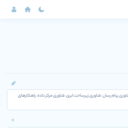
یریت فرایند، فناوری پیام رسان، فناوری زیرساخت ابری، فناوری مرکز داده، راهکارهای