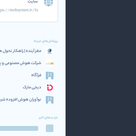
سایت
tps://mohaymen.ir/fa
پروفایل‌های مرتبط
مغز آینده | راهکار تحو
شرکت هوش مصنوعی و پرد
فرآگاه
دیجی مارک
نوآوران هوش افزوده‌ شریف (if AI
بازدیدهای اخیر