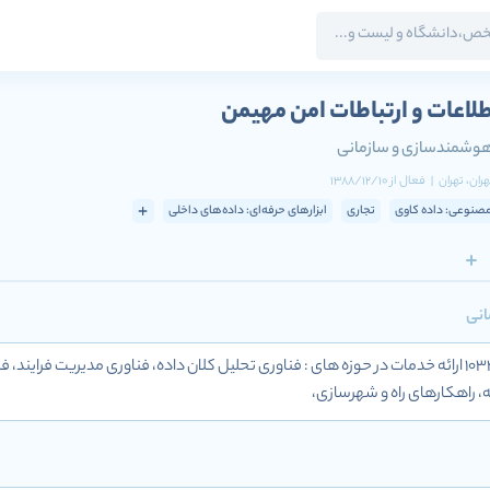
طلاعات و ارتباطات امن مهیمن
 هوشمندسازی و سازمانی
هران
، تهران
|
فعال
از
1388/12/10
نوعی: داده کاوی
تجاری
ابزارهای حرفه‌ای: داده‌های داخلی
انی
شرکت با شناسه ملی 10320209742 ارائه خدمات در حوزه های : فناوری تحلیل کلان داده، فناوری مد
ه، راهکارهای راه و شهرسازی،