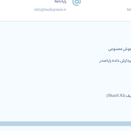
رایانامه
info@mohaymen.ir
ht
ل هوش مصنوعی
ازش داده رایاصدر
Shar)