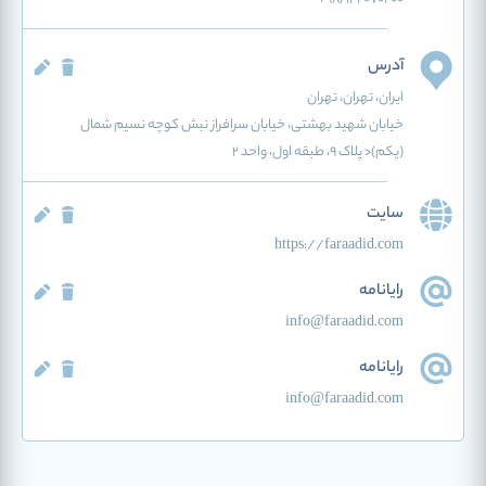
آدرس
ایران
، تهران
، تهران
خیابان شهید بهشتی، خیابان سرافراز نبش کوچه نسیم شمال
(یکم)< پلاک ۹، طبقه اول، واحد ۲
سایت
https://faraadid.com
رایانامه
info@faraadid.com
رایانامه
info@faraadid.com