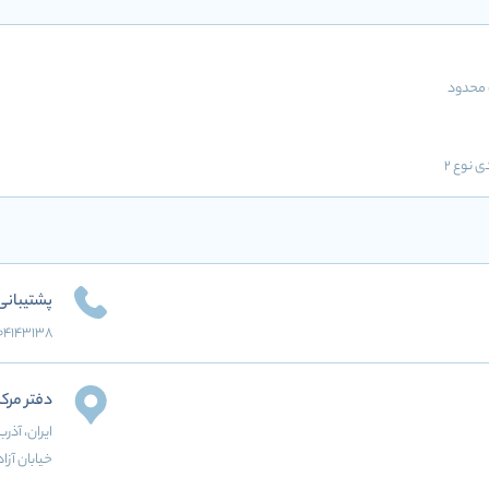
محدود
ی نوع 2
پشتیبانی
04143138
دفتر مرک
ایران
، آذر
خیابان آزا