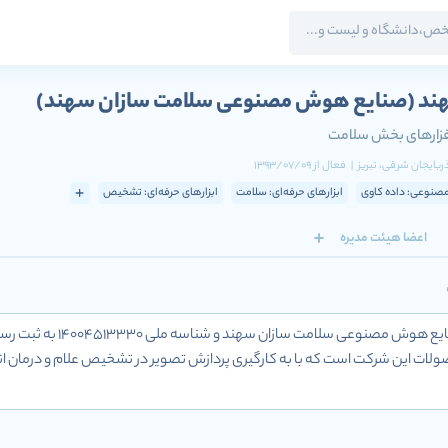
ند
(صنایع هوش مصنوعی سلامت سازان سهند)
فزارهای بخش سلامت
آذربایجان شرقی
، تبریز
|
فعال
از
1393/07/09
نوعی: داده کاوی
ابزارهای حرفه‌ای: سلامت
ابزارهای حرفه‌ای: تشخیص
اعضا هیئت مدیره
صنام سهند که با نام ر
حصولات این شرکت است که با به کارگیری پردازش تصویر در تشخیص علام و درمان 