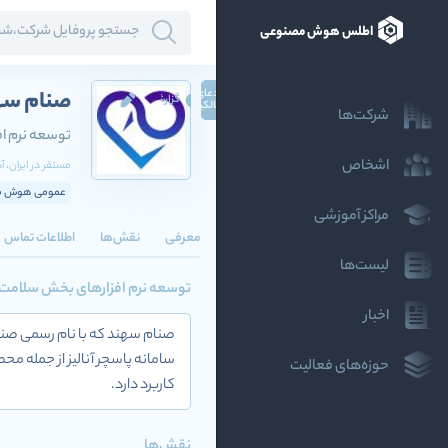
اطلس هوش مصنوعی
ادعای
صنام سه
گزارش
مالکیت
شرکت‌ها
توسعه نرم ا
اشخاص
مستقر در
ایران
، 
عمومی هوش مص
مراکز آموزشی
معرفی
نقش‌ها
اطلاعات تماس
لیست‌ها
توسعه نرم افزارهای بخش سلامت
اخبار
سامانه پاسچر آنالیز از جمله م
حوزه‌های فعالیت
کاربرد دارد.
نقش‌ها