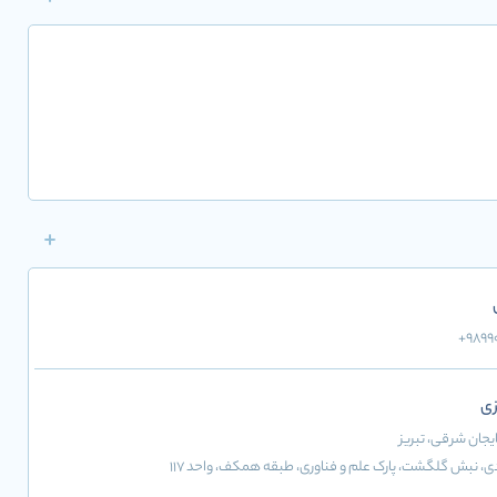
+9899
زی
بایجان شرقی
، تبریز
دی، نبش گلگشت، پارک علم و فناوری، طبقه همکف، واحد 117