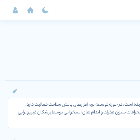
سمی صنایع هوش مصنوعی سلامت سازان سهند و شناسه ملی 14004513330 به ثبت رسیده است، در حوزه توسعه نرم افزارهای بخش سلامت فعالیت دارد.
انحرافات ستون فقرات و اندام های استخوانی توسط پزشکان فیزیوتراپی