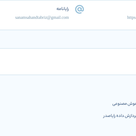
رایانامه
sanamsahandtabriz@gmail.com
http
ل هوش مصنوعی
ازش داده رایاصدر