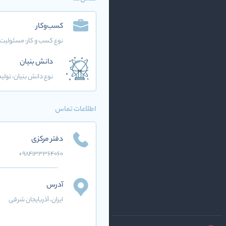
کسب‌وکار
نوع کسب و کار:
مسئولیت 
دانش بنیان
نوع دانش بنیان: تولید
اطلاعات تماس
دفتر مرکزی
+984133364060
آدرس
ایران
، آذربایجان شرقی