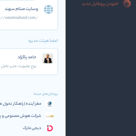
افزودن پروفایل جدید
وسایت صنام سهند
s://sanamsahand.com/
اعضا هیئت مدیره
حامد پاکزاد
نوع عضویت:
مدیر عامل
پروفایل‌های مرتبط
مغز آینده | راهکار تحو
شرکت هوش مصنوعی و پرد
دیجی مارک