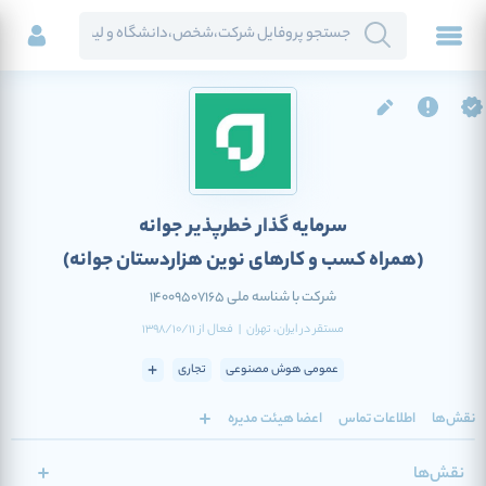
سرمایه گذار خطرپذیر جوانه
(همراه کسب و کارهای نوین هزاردستان جوانه)
شرکت با شناسه ملی 14009507165
مستقر در
ایران
، تهران
|
فعال
از
1398/10/11
عمومی هوش مصنوعی
تجاری
نقش‌ها
اطلاعات تماس
اعضا هیئت مدیره
نقش‌ها