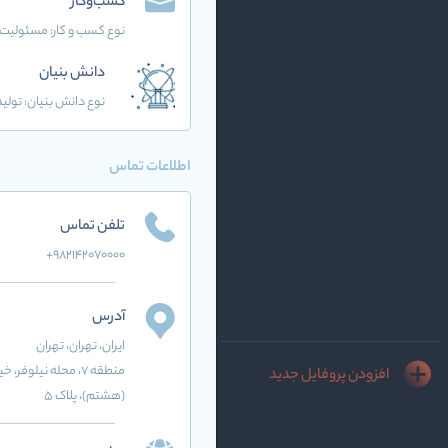
کسب‌وکار
نوع کسب و کار:
مسئولیت 
دانش بنیان
نوع دانش بنیان: تولید
اطلاعات تماس
تلفن تماس
+982142070000
آدرس
ایران
، تهران
، تهران
منطقه 7، محله نیلو
افزودن پروفایل جدید
(هشتم)، پلاک 5