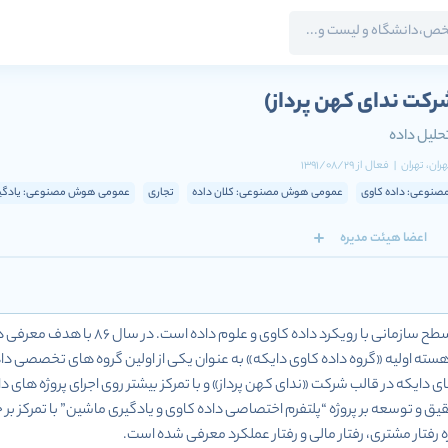
رکت ندای کهن پرداز)
حلیل داده
هران
، تهران
|
فعال
از
1391/08/29
نوعی: داده کاوی
عمومی هوش مصنوعی: کلان داده
تجاری
عمومی هوش مصنوعی: یادگیر
اعضا هیئت مدیره
دایکه متخصص حل مسئله در سطح سازما
ز سال 92 فعالیت های دایکه در قالب شرکت «ندای کهن پرداز» و با تمرکز بیشتر روی اجرای پروژ
 رفتار مشتری، رفتار مالی و رفتار عملکرد معرفی شده است.