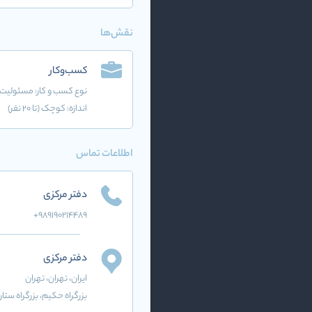
نقش‌ها
کسب‌وکار
نوع کسب و کار:
مسئولیت 
اندازه: کوچک (تا 20 نفر)
اطلاعات تماس
دفتر مرکزی
+989190214489
دفتر مرکزی
ایران
، تهران
، تهران
بزرگراه حکیم، بزرگراه ستار