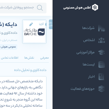
اطلس هوش مصنوعی
ادعای
دایکه
(ش
گزارش
مالکیت
شرکت‌ها
داده کاوی و ت
اشخاص
مستقر در
ایران
، ت
عمومی هوش مص
مراکز آموزشی
معرفی
نقش‌ها
اطلاعات تماس
لیست‌ها
داده کاوی و تحلیل داده
اخبار
حوزه‌های فعالیت
خود داشته ا
سامانه تحلیلی دایکر در سه حوزه