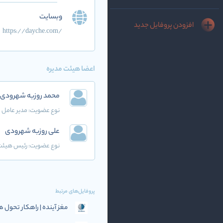
وبسایت
افزودن پروفایل جدید
https://dayche.com/
اعضا هیئت مدیره
محمد روزبه شهرودی
نوع عضویت:
مدیر عامل
علی روزبه شهرودی
نوع عضویت:
رئیس هیئت 
پروفایل‌های مرتبط
مغز آینده | راهکار تحو