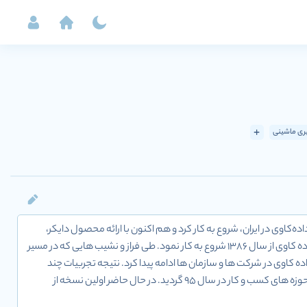
ی ماشینی
نی با رویکرد داده کاوی و علوم داده است. در سال ۸۶ با هدف معرفی داده‌کاوی در ایران، شروع به کار کرد و هم اکنون با ارائه محصول دایکر،
نگاهی به بازارهای جهانی دارد.هسته اولیه «گروه داده کاوی دایکه» به عنوان یکی از اولین گروه های تخصصی داده کاوی از سال 1386 شروع به کار نمود. طی فراز و نشیب هایی که در مسیر
ه های داده کاوی در شرکت ها و سازمان ها ادامه پیدا کرد. نتیجه تجربیات چند
ساله این گروه منجر به شروع تحقیق و توسعه بر پروژه “پلتفرم اختصاصی داده کاوی و یادگیری ماشین” با تمرکز بر حوزه های کسب و کار در سال 95 گردید. در حال حاضر اولین نسخه از