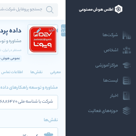
اطلس هوش مصنوعی
ادعای
داده پردا
گزارش
مالکیت
شرکت‌ها
مشاوره و توس
اشخاص
مستقر در
ایران
، ت
عمومی هوش مص
مراکز آموزشی
معرفی
نقش‌ها
اطلاعات تماس
لیست‌ها
مشاوره و توسعه راهکارهای داده 
اخبار
شرکت با شناسه ملی 14006886470 توسعه راهکارهای هوش مصنوعی، هوشمندی تجاری و کلان داده و ارائه مشاوره در این حوزه ها است.
حوزه‌های فعالیت
نقش‌ها