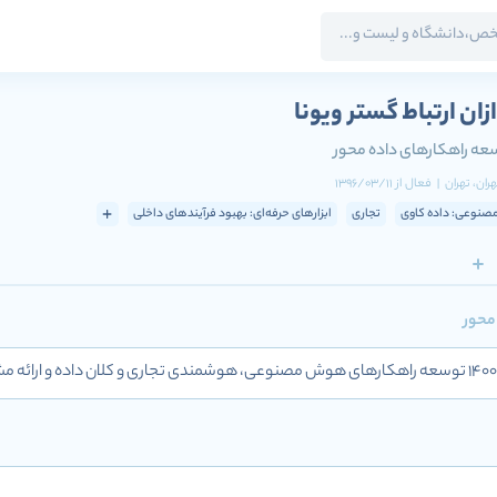
زان ارتباط گستر ویونا
عه راهکارهای داده محور
هران
، تهران
|
فعال
از
1396/03/11
نوعی: داده کاوی
تجاری
ابزارهای حرفه‌ای: بهبود فرآیندهای داخلی
محور