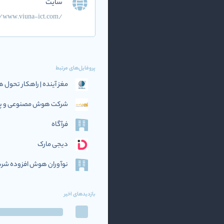
سایت
//www.viuna-ict.com/
پروفایل‌های مرتبط
مغز آینده | راهکار تحو
شرکت هوش مصنوعی و پرد
فرآگاه
دیجی مارک
نوآوران هوش افزوده‌ شریف (if AI
بازدیدهای اخیر