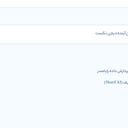
ان آينده دیجی نکست
ازش داده رایاصدر
Shar)