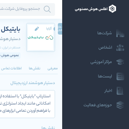
اطلس هوش مصنوعی
ادعای
بایتیکل
گزارش
مالکیت
شرکت‌ها
دستیار هوشمن
اشخاص
مستقر در
ایران
، ت
عمومی هوش مصن
مراکز آموزشی
معرفی
نقش‌ها
اطلاعات تماس
لیست‌ها
دستیار هوشمند ارزدیجیتال
اخبار
استارتاپ "بایتیکل" با استفاده
امکاناتی مانند ایجاد استراتژی ت
حوزه‌های فعالیت
با فراهم آوردن تمامی ابزارهای مور
نقش‌ها