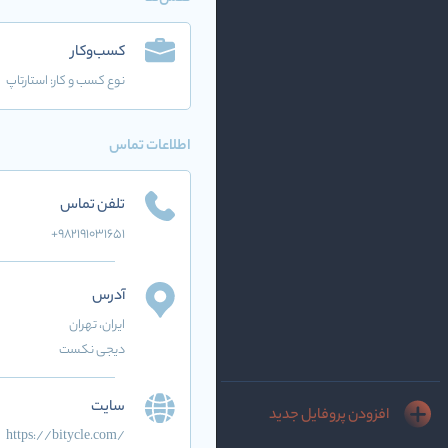
کسب‌وکار
نوع کسب و کار:
استارتاپ
اطلاعات تماس
تلفن تماس
+982191031651
آدرس
ایران
، تهران
دیجی نکست
سایت
افزودن پروفایل جدید
https://bitycle.com/