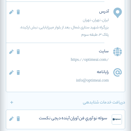
آدرس
ایران
، تهران
، تهران
بزرگراه شهید ستاری شمال، بعد از بلوار میرزابابایی، نبش ارکیده،
پلاک ۳، طبقه سوم
سایت
https://optimeai.com/
رایانامه
info@optimeai.com
دریافت خدمات شتابدهی
سوله نو آوري فن آوران آينده دیجی نکست