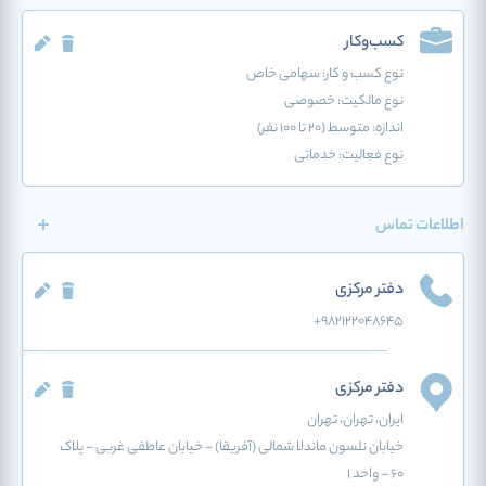
کسب‌وکار
نوع کسب و کار:
سهامی خاص
نوع مالکیت: خصوصی
اندازه: متوسط (20 تا 100 نفر)
نوع فعالیت:
خدماتی
اطلاعات تماس
دفتر مرکزی
+9821۲۲۰۴۸۶۴۵
دفتر مرکزی
ایران
، تهران
، تهران
خیابان نلسون ماندلا شمالی (آفریقا) - خیابان عاطفی غربی - پلاک
۶۰ - واحد ۱