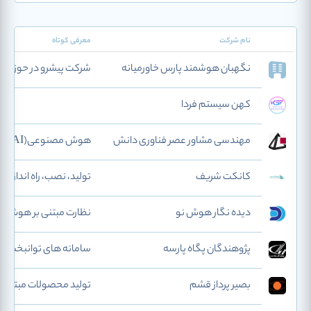
نام شرکت
معرفی کوتاه
نگهبان هوشمند پارس خاورمیانه
شرکت پیشرو در حوزه مد
کهن سیستم فردا
مهندسی مشاور عصر فناوری دانش
هوش مصنوعی(AI)، هوش تجاری (BI)،کلان داده(Big Data) و تولید راهکارهای جامع نرم‌افزاری
کانکت شریف
تولید، نصب، راه انداز
دیده نگار هوش نو
نظارت مبتنی بر هوش 
پژوهندگان پگاه پارسه
سامانه های توانبخشی 
بصیر پرداز قشم
تولید محصولات مبتنی بر