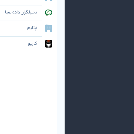
تحلیلگران داده صبا
آپتایم
کارپو