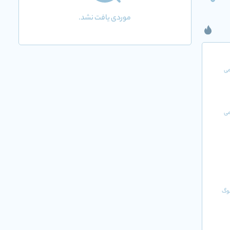
0
موردی یافت نشد.
می
می
وگ