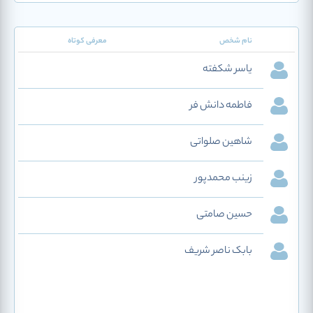
نام شخص
معرفی کوتاه
یاسر شکفته
فاطمه دانش فر
شاهین صلواتی
زینب محمدپور
حسین صامتی
بابک ناصر شریف