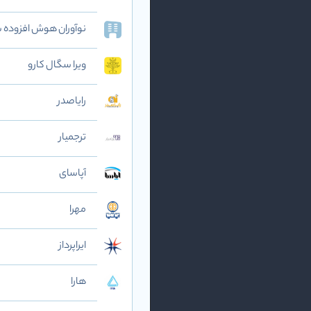
نوآوران هوش افزوده‌ شریف (AI
ویرا سگال کارو
رایاصدر
ترجمیار
آپاسای
مهرا
ایراپرداز
هارا