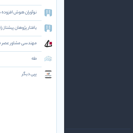
نوآوران هوش افزوده‌ شریف (AI
یافتار پژوهان پیشتاز ر
مهندسی مشاور عصر ف
طه
پپی دیگر