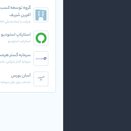
گروه توسعه کسب و
آفرین شریف
شرکت با شناسه ملی 14004801862
استارتاپ استودیو ن
استارتاپ استودیو
سرمایه گستر هرم
سرمایه گذار شرکتی، مای
آسان بورس
خدمات برای بازار سرمایه