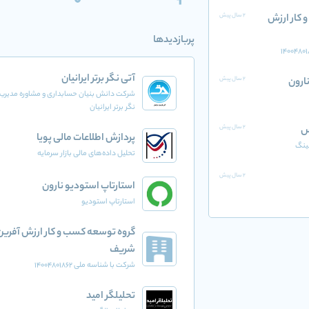
0
9
 کار ارزش
2 سال پیش
پربازدیدها
آتی نگر برتر ایرانیان
ارون
2 سال پیش
شرکت دانش بنیان حسابداری و مشاوره مدیری
نگر برتر ایرانیان
س
2 سال پیش
پردازش اطلاعات مالی پویا
نینگ
تحلیل داده‌های مالی بازار سرمایه
2 سال پیش
استارتاپ استودیو نارون
استارتاپ استودیو
گروه توسعه کسب و کار ارزش آفرین
شریف
شرکت با شناسه ملی 14004801862
تحلیلگر امید