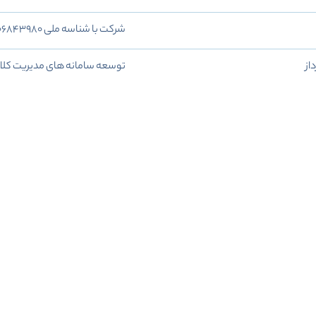
شرکت با شناسه ملی 14006843980
از
توسعه سامانه های مدیریت کلان