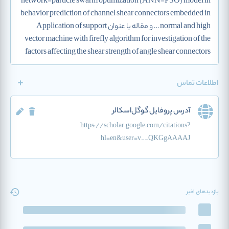
network-particle swarm optimization (ANN-PSO) model in
behavior prediction of channel shear connectors embedded in
normal and high … و مقاله با عنوان Application of support
vector machine with firefly algorithm for investigation of the
factors affecting the shear strength of angle shear connectors
اطلاعات تماس
آدرس پروفایل گوگل‌اسکالر
https://scholar.google.com/citations?
hl=en&user=v__QKGgAAAAJ
بازدیدهای اخیر