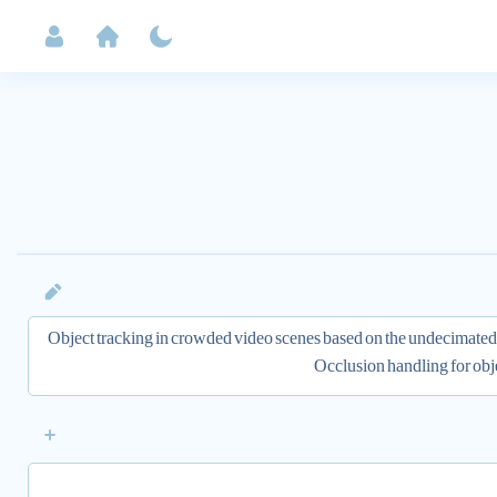
سطح con. نویسنده مقاله Object tracking in crowded video scenes based on the undecimated wavelet features and texture