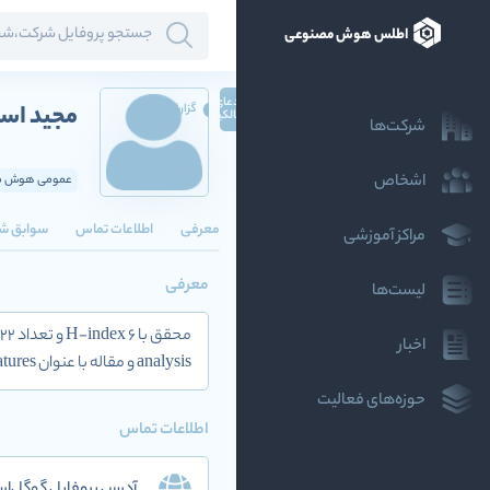
اطلس هوش مصنوعی
ادعای
مجید اس
گزارش
مالکیت
شرکت‌ها
اشخاص
عمومی هوش مص
معرفی
اطلاعات تماس
سوابق ش
مراکز آموزشی
معرفی
لیست‌ها
اخبار
analysis و مقاله با عنوان Occlusion handling for object tracking in crowded video scenes based on the undecimated wavelet features
حوزه‌های فعالیت
اطلاعات تماس