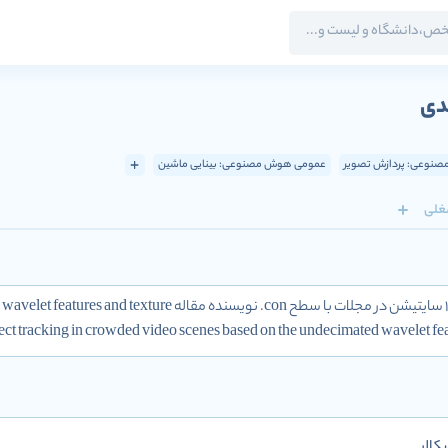
دی
نوعی: پردازش تصویر
عمومی هوش مصنوعی: بینایی ماشین
غلی
محقق با H-index 6 و تعداد 122 سایتیشن در مجلات با 