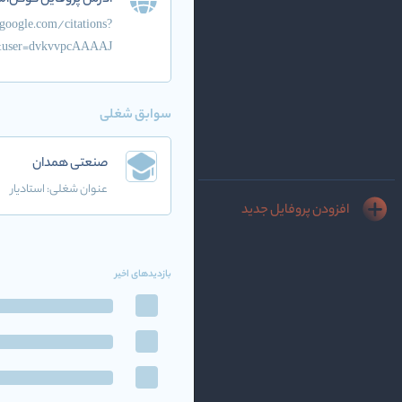
آدرس پروفایل گوگل‌اس
.google.com/citations?
&user=dvkvvpcAAAAJ
سوابق شغلی
صنعتی همدان
عنوان شغلی:
استادیار
افزودن پروفایل جدید
بازدیدهای اخیر