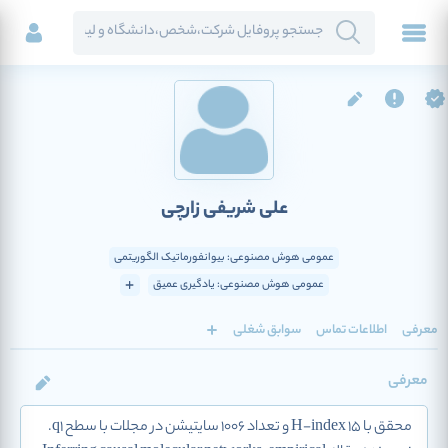
علی شریفی زارچی
عمومی هوش مصنوعی: بیوانفورماتیک الگوریتمی
عمومی هوش مصنوعی: یادگیری عمیق
معرفی
اطلاعات تماس
سوابق شغلی
معرفی
محقق با H-index 15 و تعداد 1006 سایتیشن در مجلات با سطح q1.