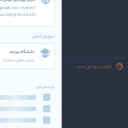
آدرس پروفایل گوگل‌اس
.google.com/citations?
ser=DfPqLW8AAAAJ
سوابق شغلی
دانشگاه بیرجند
عنوان شغلی:
استادیار
افزودن پروفایل جدید
بازدیدهای اخیر