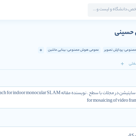
 حسینی
نوعی: پردازش تصویر
عمومی هوش مصنوعی: بینایی ماشین
غلی
for mosaicing of video fra