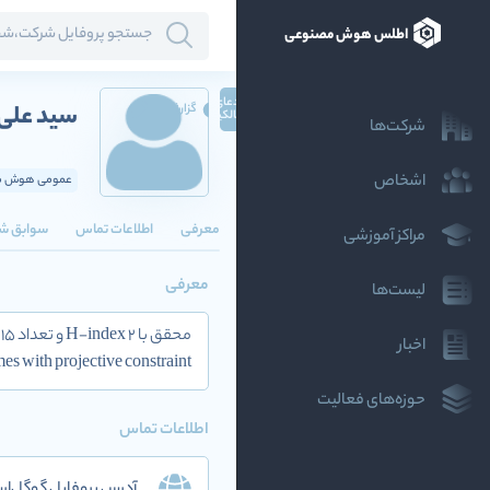
اطلس هوش مصنوعی
ادعای
سید علی
گزارش
مالکیت
شرکت‌ها
اشخاص
عمومی هوش مص
معرفی
اطلاعات تماس
سوابق ش
مراکز آموزشی
معرفی
لیست‌ها
اخبار
mes with projective constraint
حوزه‌های فعالیت
اطلاعات تماس