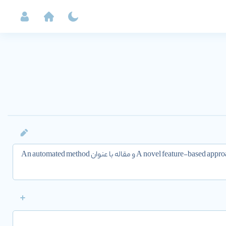
محقق با H-index 2 و تعداد 15 سایتیشن در مجلات با سطح . نویسنده مقاله A novel feature-based approach for indoor monocular SLAM و مقاله با عنوان An automated method