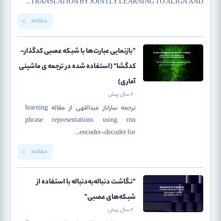
TRANSLATION BY JOINTLY LEARNING TO ALIGN AND...
مطالعه
"بازنمایی‌ عبارت‌ها با شبکه عصبی کدگذار-
کدگشا" (استفاده شده در ترجمه ی ماشینی
آماری)
2 سال پیش
ترجمه ساراناز عبداللهی از مقاله learning
phrase representations using rnn
encoder–decoder for...
مطالعه
"نگاشت دنباله‌به‌دنباله با استفاده از
شبکه‌های عصبی"
2 سال پیش