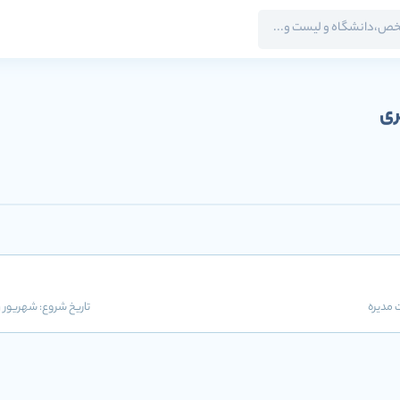
ری
مدیره
تاریخ شروع:
شهریور 1401