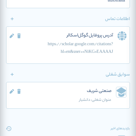
automata
اطلاعات تماس
آدرس پروفایل گوگل‌اسکالر
https://scholar.google.com/citations?
hl=en&user=0NiKG0EAAAAJ
سوابق شغلی
صنعتی شریف
عنوان شغلی:
دانشیار
بازدیدهای اخیر