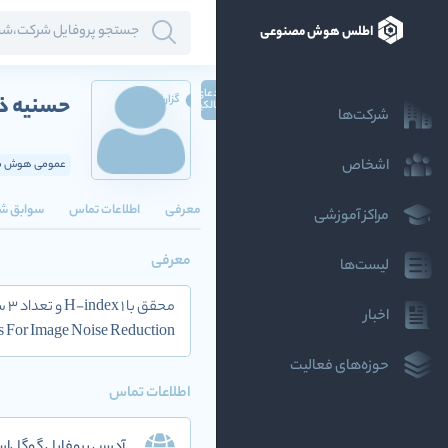
اطلس هوش مصنوعی
ادعای
حسنیه ذو
گزارش
مالکیت
شرکت‌ها
اشخاص
عمومی هوش مص
معرفی
اطلاعات تماس
سوابق ش
مراکز آموزشی
معرفی
لیست‌ها
اخبار
rs For Image Noise Reduction
حوزه‌های فعالیت
اطلاعات تماس