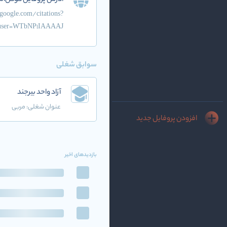
آدرس پروفایل گوگل‌اس
.google.com/citations?
user=WTbNP1IAAAAJ
سوابق شغلی
آزاد واحد بیرجند
عنوان شغلی:
مربی
افزودن پروفایل جدید
بازدیدهای اخیر