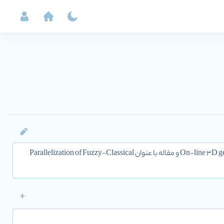
محقق با H-index 1 و تعداد 3 سایتیشن در مجلات با سطح con. نویسنده مقاله On-line 3D geometric model reconstruction و مقاله با عنوان Parallelization of Fuzzy-Classical