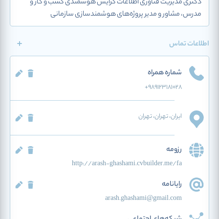
دکتری مدیریت فناوری اطلاعات گرایش هوشمندی کسب و کار و
مدرس، مشاور و مدیر پروژه‌های هوشمندسازی سازمانی
اطلاعات تماس
شماره همراه
+989123181028
ایران
، تهران
، تهران
رزومه
http://arash-ghashami.cvbuilder.me/fa
رایانامه
arash.ghashami@gmail.com