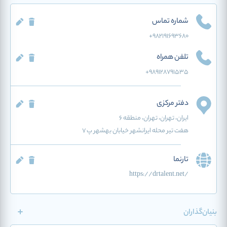
شماره تماس
+982191693680
تلفن همراه
+989128791535
دفتر مرکزی
ایران
، تهران
، تهران
، منطقه 6
هفت تیر محله ایرانشهر خیابان بهشهر پ ۷
تارنما
https://drtalent.net/
بنیان‌گذاران