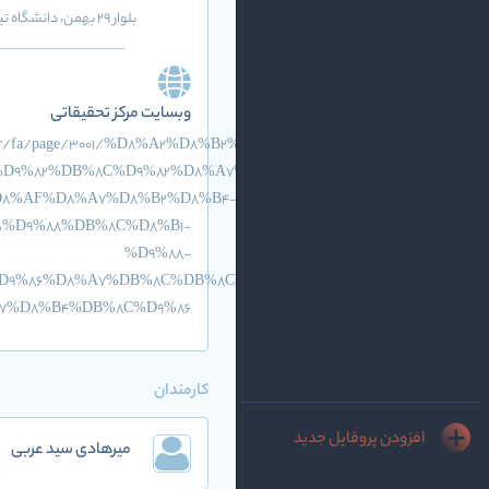
بلوار ۲۹ بهمن، دانشگاه تبریز، دانشکده مهندسی برق و کامپیوتر
وبسایت مرکز تحقیقاتی
izu.ac.ir/fa/page/3001/%D8%A2%D8%B2%D9%85%D8%A7%DB%8C%D8
D9%82%DB%8C%D9%82%D8%A7%D8%AA%DB%8C-
D8%AF%D8%A7%D8%B2%D8%B4-
%D9%88%DB%8C%D8%B1-
%D9%88-
D9%86%D8%A7%DB%8C%DB%8C-
7%D8%B4%DB%8C%D9%86
کارمندان
افزودن پروفایل جدید
میرهادی سید عربی