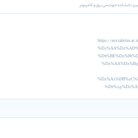
https://ece.tabr
%D8%AA%D8%AD%
%D9%BE%D8%B1%
%D8%AA%D8%B5
%D8%A8%DB%8C%
%D9%85%D8%A