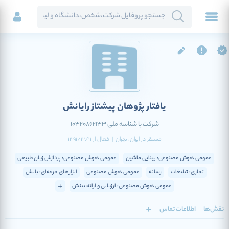
یافتار پژوهان پیشتاز رایانش
شرکت با شناسه ملی 10320862133
مستقر در
ایران
، تهران
|
فعال
از
1391/12/11
عمومی هوش مصنوعی: بینایی ماشین
عمومی هوش مصنوعی: پردازش زبان طبیعی
تجاری: تبلیغات
رسانه
عمومی هوش مصنوعی
ابزارهای حرفه‌ای: پایش
عمومی هوش مصنوعی: ارزیابی و ارائه بینش
نقش‌ها
اطلاعات تماس