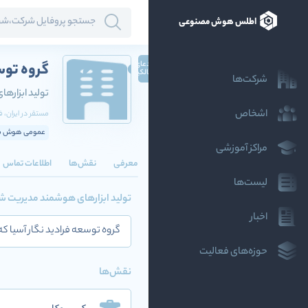
اطلس هوش مصنوعی
ادعای
گروه توس
گزارش
مالکیت
شرکت‌ها
تولید ابزار
اشخاص
مستقر در
ایران
، 
عمومی هوش مص
مراکز آموزشی
معرفی
نقش‌ها
اطلاعات تماس
لیست‌ها
تولید ابزارهای هوشمند مدیریت 
اخبار
گروه توسعه فرادید نگار آسیا که با شناسه ملی 14006078818 به ثبت رسیده است در زمینه تولید ابزار
حوزه‌های فعالیت
نقش‌ها