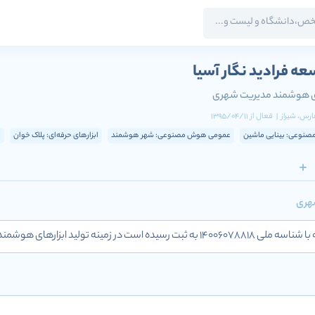
عه فرادید نگار آسیا
های هوشمند مدیریت شهری
فارس
، شیراز
|
فعال
از
1395/04/11
نوعی: بینایی ماشین
عمومی هوش مصنوعی: شهر هوشمند
ابزارهای حرفه‌ای: پلاک خوان
شهری
های هوشمند مدیریت شهری و ترافیک فعالیت دارد.