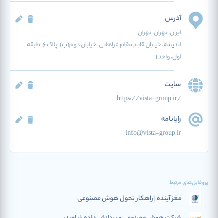
آدرس
ایران
، تهران
، تهران
اندیشه، خیابان قایم مقام فراهانی، خیابان دوم(ب)، پلاک 6، طبقه
اول، واحد 1
سایت
https://vista-group.ir/
رایانامه
info@vista-group.ir
پروفایل‌های مرتبط
مغز آینده | راهکار تحول هوش مصنوعی