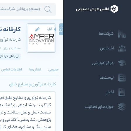
اطلس هوش مصنوعی
ادعای
کارخانه ن
گزارش
مالکیت
شرکت‌ها
کارخانه نوآور
اشخاص
مستقر در
ایران
، ت
ابزارهای حرفه‌ای
مراکز آموزشی
معرفی
نقش‌ها
اطلاعات تماس
لیست‌ها
کارخانه نوآوری و صنایع خلاق
اخبار
کارخانه نوآوری و صنایع خلاق آ
کارآفرینی و شتابدهی و کمک به 
حوزه‌های فعالیت
صنعت حمل و نقل، سلامت و تجهیز
پژوهش، شتابدهی، آکادمی و بوت
منتورینگ و مشاوره، فضای کار