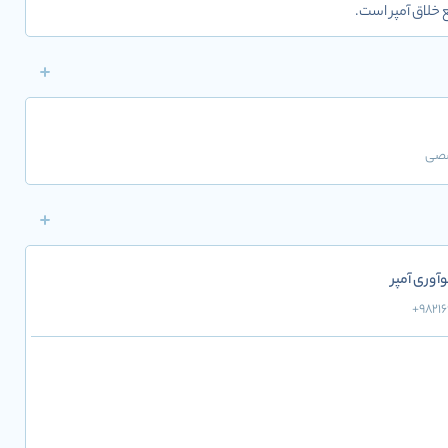
 خلاق آمپر است.
صصی
وآوری آمپر
+9821