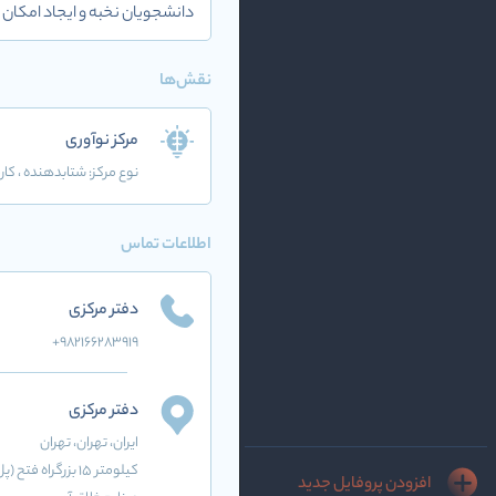
دانشجویان نخبه و ایجاد امکان ه
نقش‌ها
مرکز نوآوری
نوع مرکز:
شتابدهنده
، کار
اطلاعات تماس
دفتر مرکزی
+982166283919
دفتر مرکزی
ایران
، تهران
، تهران
کیلومتر 15 بزرگرا
افزودن پروفایل جدید