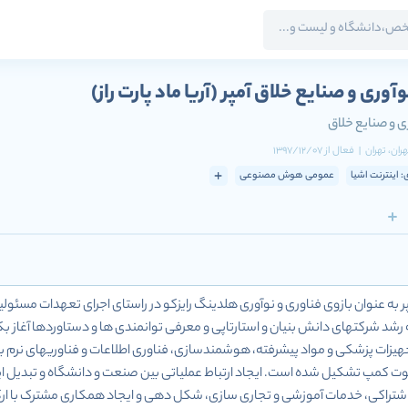
وآوری و صنایع خلاق آمپر
(آریا ماد پارت راز)
ی و صنایع خلاق
هران
، تهران
|
فعال
از
1397/12/07
: اینترنت اشیا
عمومی هوش مصنوعی
مپر به عنوان بازوی فناوری و نوآوری هلدینگ رایزکو در راستای اجرای تعهدات م
رشد شرکتهای دانش بنیان و استارتاپی و معرفی توانمندی ها و دستاوردها آغاز ب
ات پزشکی و مواد پیشرفته، هوشمندسازی، فناوری اطلاعات و فناوری­های نرم با سه 
 کمپ تشکیل شده است. ایجاد ارتباط عملیاتی بین صنعت و دانشگاه و تبدیل ایده
 اشتراکی، خدمات آموزشی و تجاری سازی، شکل دهی و ایجاد همکاری مشترک با ا