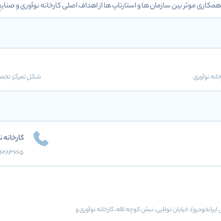
مکاری موثر بین سازمان ها و استارتاپ ها از اهداف اصلی کارخانه نوآوری و صنایع
خانه نوآوری
شکل تمرکز: تخ
کارخانه ن
66283665
ه فتح (پل ایرانخودرو)، خیابان تولایی، نبش کوچه لاله، کارخانه نوآوری و